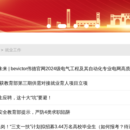
>
就业工作
引未来 | bevictor伟德官网2024级电气工程及其自动化专业电
目获教育部第三期供需对接就业育人项目立项
生应聘，这十大“坑”要避！
安全教育部提示，严防4类求职陷阱
上岗！“三支一扶”计划拟招募3.44万名高校毕业生（如何报考？